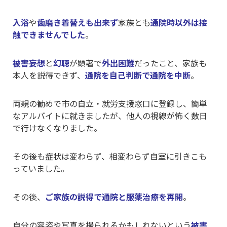
入浴
や
歯磨き着替えも出来ず
家族とも
通院時以外は接
触できませんでした
。
被害妄想
と
幻聴
が顕著で
外出困難
だったこと、家族も
本人を説得できず、
通院を自己判断で通院を中断
。
両親の勧めで市の自立・就労支援窓口に登録し、簡単
なアルバイトに就きましたが、他人の視線が怖く数日
で行けなくなりました。
その後も症状は変わらず、相変わらず自室に引きこも
っていました。
その後、
ご家族の説得で通院と服薬治療を再開
。
自分の容姿や写真を撮られるかもしれないという
被害