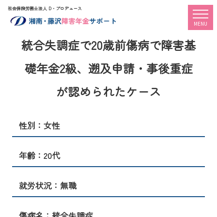
社会保険労務士法人 D・プロデュース
togg
MENU
統合失調症で20歳前傷病で障害基
礎年金2級、遡及申請・事後重症
が認められたケース
性別：女性
年齢：20代
就労状況：無職
傷病名：統合失調症