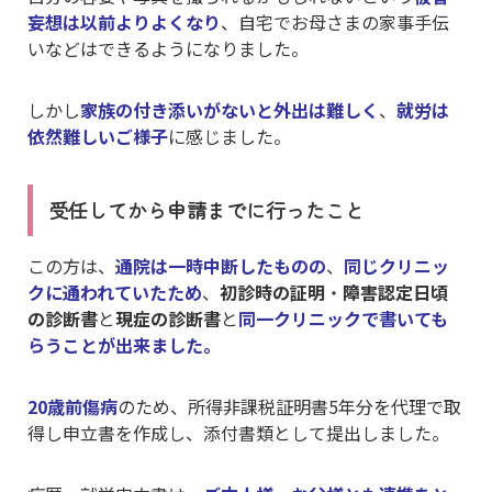
妄想は以前よりよくなり
、自宅でお母さまの家事手伝
いなどはできるようになりました。
しかし
家族の付き添いがないと外出は難しく
、
就労は
依然難しいご様子
に感じました。
受任してから申請までに行ったこと
この方は、
通院は一時中断したものの
、
同じクリニッ
クに通われていたため
、
初診時の証明
・
障害認定日頃
の診断書
と
現症の診断書
と
同一クリニックで書いても
らうことが出来ました。
20歳前傷病
のため、所得非課税証明書5年分を代理で取
得し申立書を作成し、添付書類として提出しました。